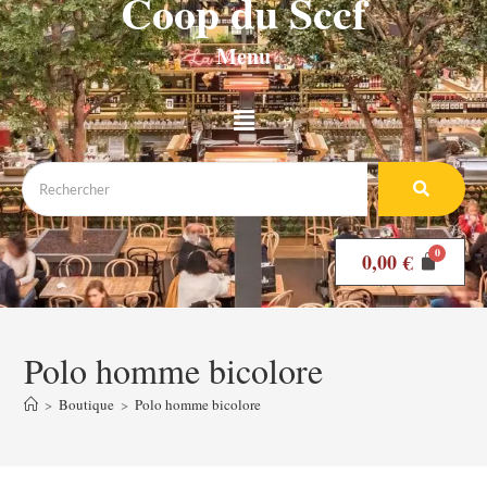
Coop du Sccf
Menu
0,00
€
Polo homme bicolore
>
Boutique
>
Polo homme bicolore