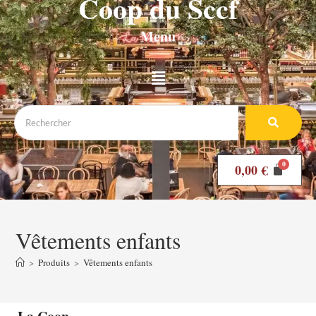
Coop du Sccf
Menu
0,00
€
Vêtements enfants
>
Produits
>
Vêtements enfants